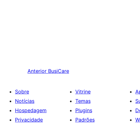
Anterior
BusiCare
Sobre
Vitrine
A
Notícias
Temas
S
Hospedagem
Plugins
D
Privacidade
Padrões
W