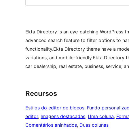
Ekta Directory is an eye-catching WordPress the
advanced search feature to filter options to na
functionality.Ekta Directory theme have a mod
variations, and mobile-friendly.Ekta Directory 
car dealership, real estate, business, service, a
Recursos
Estilos do editor de blocos
, 
Fundo personaliza
editor
, 
Imagens destacadas
, 
Uma coluna
, 
Forma
Comentários aninhados
, 
Duas colunas