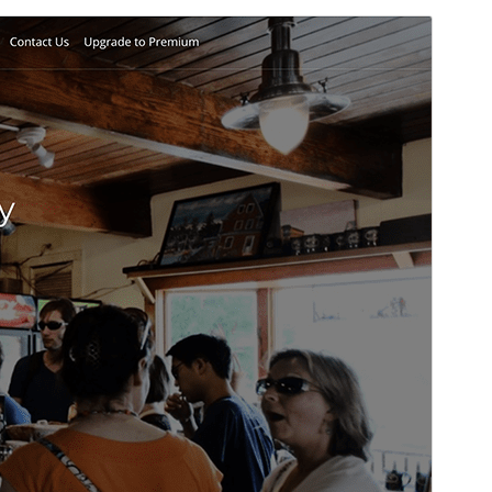
Pré-visualizar
Baixar
Versão
1.0.4
Última atualização
20 de junho de 2026
Instalações ativas
20+
Versão do PHP
7.4
Página inicial do tema