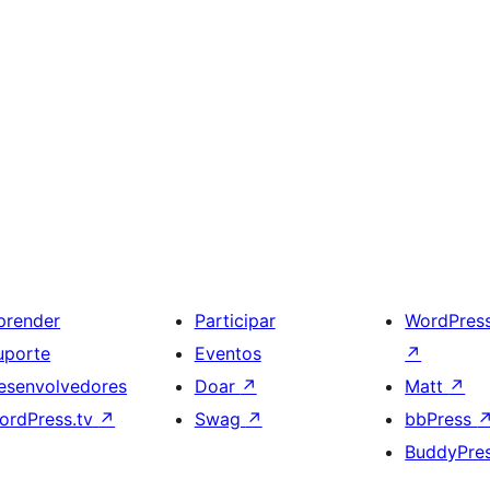
prender
Participar
WordPres
uporte
Eventos
↗
esenvolvedores
Doar
↗
Matt
↗
ordPress.tv
↗
Swag
↗
bbPress
BuddyPre