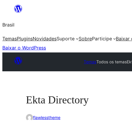
Pular
para
Brasil
o
conteúdo
Temas
Plugins
Novidades
Suporte
Sobre
Participe
Baixar
Baixar o WordPress
Temas
Todos os temas
Ek
Ekta Directory
flawlesstheme