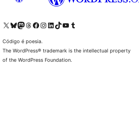
Acessar nossa conta do X (antigo Twitter)
Acessar nossa conta do Bluesky
Acessar nossa conta do Mastodon
Acessar nossa conta do Threads
Acessar nossa página do Facebook
Acessar nossa conta do Instagram
Acessar nossa conta do LinkedIn
Acessar nossa conta do TikTok
Acessar nosso canal do YouTube
Acessar nossa conta no Tumblr
Código é poesia.
The WordPress® trademark is the intellectual property
of the WordPress Foundation.