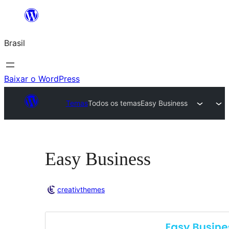
Pular
para
Brasil
o
conteúdo
Baixar o WordPress
Temas
Todos os temas
Easy Business
Easy Business
creativthemes