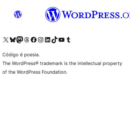
Acessar nossa conta do X (antigo Twitter)
Acessar nossa conta do Bluesky
Acessar nossa conta do Mastodon
Acessar nossa conta do Threads
Acessar nossa página do Facebook
Acessar nossa conta do Instagram
Acessar nossa conta do LinkedIn
Acessar nossa conta do TikTok
Acessar nosso canal do YouTube
Acessar nossa conta no Tumblr
Código é poesia.
The WordPress® trademark is the intellectual property
of the WordPress Foundation.