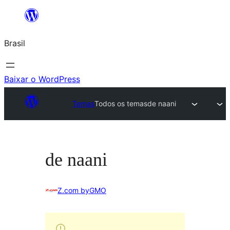
Pular
para
Brasil
o
conteúdo
Baixar o WordPress
Temas
Todos os temas
de naani
de naani
Z.com byGMO