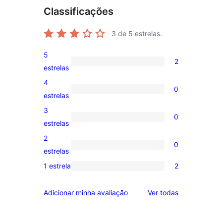
Classificações
3
de 5 estrelas.
5
2
2
estrelas
avaliações
4
0
com
0
estrelas
5
avaliação
3
0
estrelas
com
0
estrelas
4
avaliação
2
0
estrela
com
0
estrelas
3
avaliação
1 estrela
2
2
estrela
com
avaliações
2
avaliações
Adicionar minha avaliação
Ver todas
com
estrela
1