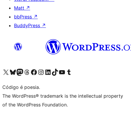
Matt
↗
bbPress
↗
BuddyPress
↗
Acessar nossa conta do X (antigo Twitter)
Acessar nossa conta do Bluesky
Acessar nossa conta do Mastodon
Acessar nossa conta do Threads
Acessar nossa página do Facebook
Acessar nossa conta do Instagram
Acessar nossa conta do LinkedIn
Acessar nossa conta do TikTok
Acessar nosso canal do YouTube
Acessar nossa conta no Tumblr
Código é poesia.
The WordPress® trademark is the intellectual property
of the WordPress Foundation.