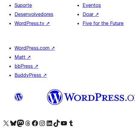
Suporte
Eventos
Desenvolvedores
Doar
↗
WordPress.tv
↗
Five for the Future
WordPress.com
↗
Matt
↗
bbPress
↗
BuddyPress
↗
Acessar nossa conta do X (antigo Twitter)
Acessar nossa conta do Bluesky
Acessar nossa conta do Mastodon
Acessar nossa conta do Threads
Acessar nossa página do Facebook
Acessar nossa conta do Instagram
Acessar nossa conta do LinkedIn
Acessar nossa conta do TikTok
Acessar nosso canal do YouTube
Acessar nossa conta no Tumblr