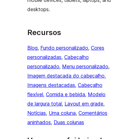
mobile devices, tablets, laptops, and
desktops.
Recursos
Blog
, 
Fundo personalizado
, 
Cores
personalizadas
, 
Cabeçalho
personalizado
, 
Menu personalizado
, 
Imagem destacada do cabeçalho
, 
Imagens destacadas
, 
Cabeçalho
flexível
, 
Comida e bebida
, 
Modelo
de largura total
, 
Layout em grade
, 
Notícias
, 
Uma coluna
, 
Comentários
aninhados
, 
Duas colunas