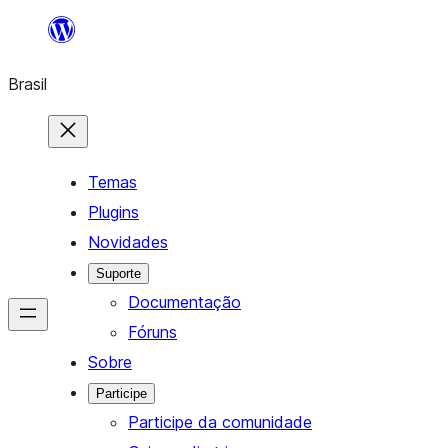
Pular
para
Brasil
o
conteúdo
Temas
Plugins
Novidades
Suporte
Documentação
Fóruns
Sobre
Participe
Participe da comunidade