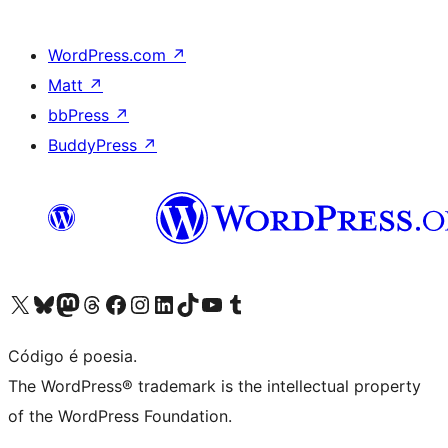
WordPress.com
↗
Matt
↗
bbPress
↗
BuddyPress
↗
Acessar nossa conta do X (antigo Twitter)
Acessar nossa conta do Bluesky
Acessar nossa conta do Mastodon
Acessar nossa conta do Threads
Acessar nossa página do Facebook
Acessar nossa conta do Instagram
Acessar nossa conta do LinkedIn
Acessar nossa conta do TikTok
Acessar nosso canal do YouTube
Acessar nossa conta no Tumblr
Código é poesia.
The WordPress® trademark is the intellectual property
of the WordPress Foundation.