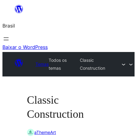
Pular
para
Brasil
o
conteúdo
Baixar o WordPress
Todos os
Classic
Temas
temas
Construction
Classic
Construction
aThemeArt