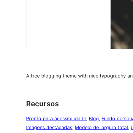
A free blogging theme with nice typography an
Recursos
Pronto para acessibilidade
, 
Blog
, 
Fundo person
Imagens destacadas
, 
Modelo de largura total
, 