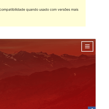
e compatibilidade quando usado com versões mais
Pré-visualizar
Baixar
Versão
1.0.2
Última atualização
15 de abril de 2017
Instalações ativas
40+
Página inicial do tema