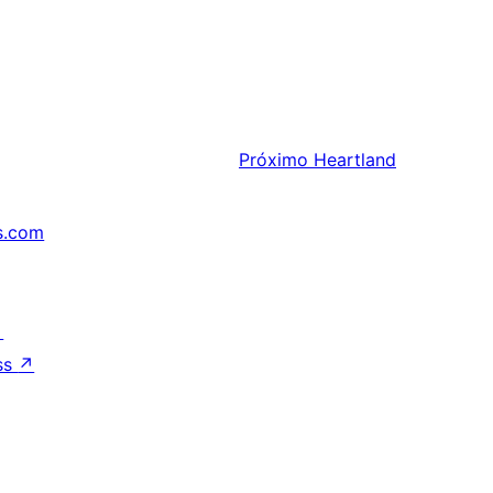
Próximo
Heartland
s.com
↗
ss
↗