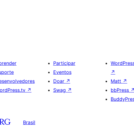
prender
Participar
WordPres
uporte
Eventos
↗
esenvolvedores
Doar
↗
Matt
↗
ordPress.tv
↗
Swag
↗
bbPress
BuddyPre
Brasil