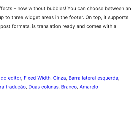
fects – now without bubbles! You can choose between an
p to three widget areas in the footer. On top, it supports
e post formats, is translation ready and comes with a
 do editor
, 
Fixed Width
, 
Cinza
, 
Barra lateral esquerda
, 
ra tradução
, 
Duas colunas
, 
Branco
, 
Amarelo