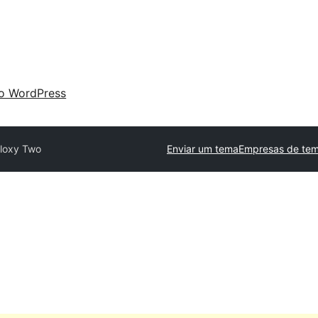
 o WordPress
loxy Two
Enviar um tema
Empresas de tem