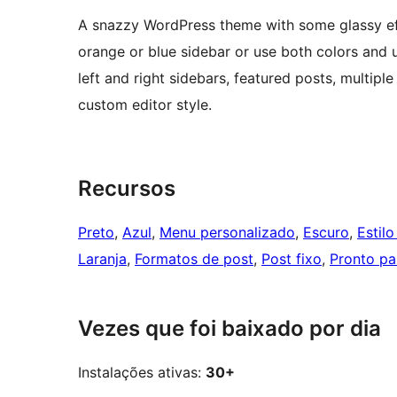
A snazzy WordPress theme with some glassy ef
orange or blue sidebar or use both colors and u
left and right sidebars, featured posts, multipl
custom editor style.
Recursos
Preto
, 
Azul
, 
Menu personalizado
, 
Escuro
, 
Estilo
Laranja
, 
Formatos de post
, 
Post fixo
, 
Pronto pa
Vezes que foi baixado por dia
Instalações ativas:
30+