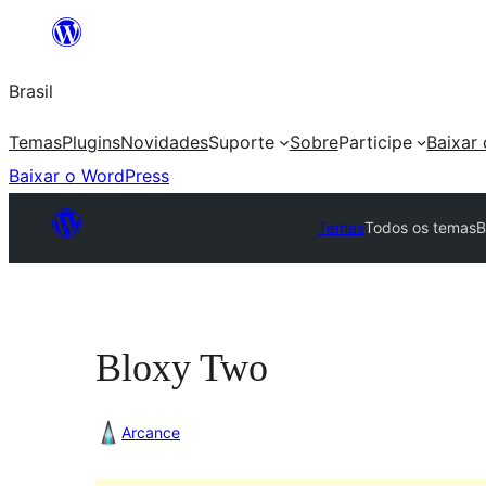
Pular
para
Brasil
o
conteúdo
Temas
Plugins
Novidades
Suporte
Sobre
Participe
Baixar
Baixar o WordPress
Temas
Todos os temas
B
Bloxy Two
Arcance