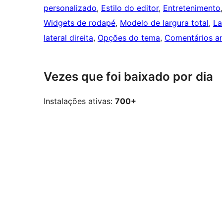
personalizado
, 
Estilo do editor
, 
Entretenimento
Widgets de rodapé
, 
Modelo de largura total
, 
La
lateral direita
, 
Opções do tema
, 
Comentários a
Vezes que foi baixado por dia
Instalações ativas:
700+