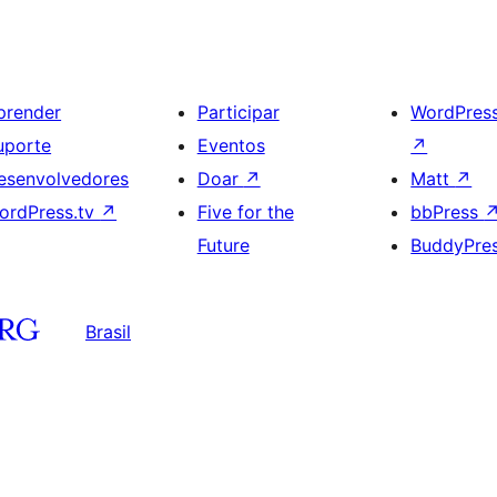
prender
Participar
WordPres
uporte
Eventos
↗
esenvolvedores
Doar
↗
Matt
↗
ordPress.tv
↗
Five for the
bbPress
Future
BuddyPre
Brasil