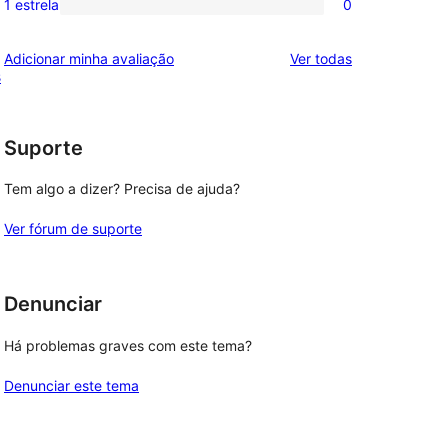
1 estrela
0
0
estrela
com
avaliação
2
avaliações
Adicionar minha avaliação
Ver todas
com
s
estrela
1
estrela
Suporte
Tem algo a dizer? Precisa de ajuda?
Ver fórum de suporte
Denunciar
Há problemas graves com este tema?
Denunciar este tema