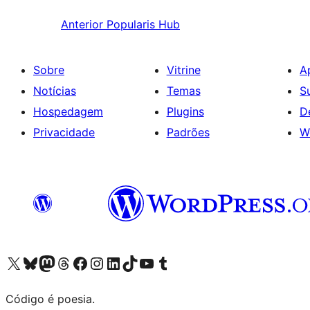
Anterior
Popularis Hub
Sobre
Vitrine
A
Notícias
Temas
S
Hospedagem
Plugins
D
Privacidade
Padrões
W
Acessar nossa conta do X (antigo Twitter)
Acessar nossa conta do Bluesky
Acessar nossa conta do Mastodon
Acessar nossa conta do Threads
Acessar nossa página do Facebook
Acessar nossa conta do Instagram
Acessar nossa conta do LinkedIn
Acessar nossa conta do TikTok
Acessar nosso canal do YouTube
Acessar nossa conta no Tumblr
Código é poesia.