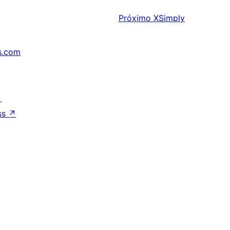
Próximo
XSimply
s.com
↗
ss
↗