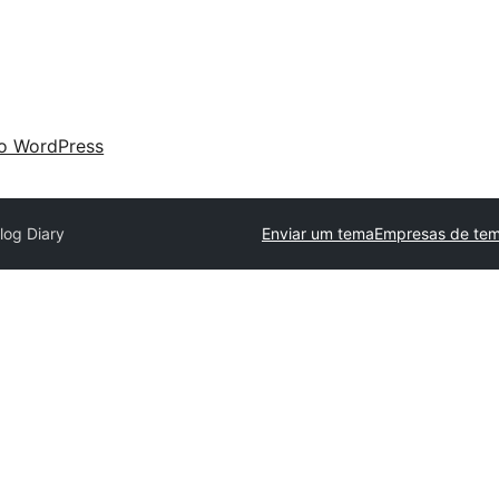
 o WordPress
log Diary
Enviar um tema
Empresas de tem