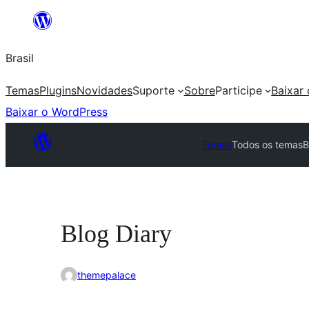
Pular
para
Brasil
o
conteúdo
Temas
Plugins
Novidades
Suporte
Sobre
Participe
Baixar
Baixar o WordPress
Temas
Todos os temas
B
Blog Diary
themepalace