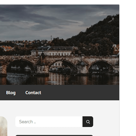
Pré-visualizar
Baixar
Versão
1.2.7
Última atualização
21 de maio de 2026
Instalações ativas
700+
Versão do WordPress
5.0
Versão do PHP
5.6
Página inicial do tema