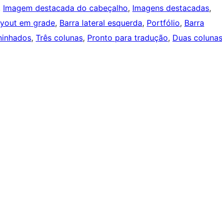
, 
Imagem destacada do cabeçalho
, 
Imagens destacadas
, 
yout em grade
, 
Barra lateral esquerda
, 
Portfólio
, 
Barra
ninhados
, 
Três colunas
, 
Pronto para tradução
, 
Duas coluna