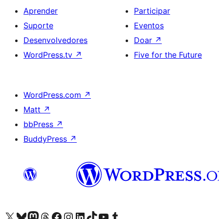
Aprender
Participar
Suporte
Eventos
Desenvolvedores
Doar
↗
WordPress.tv
↗
Five for the Future
WordPress.com
↗
Matt
↗
bbPress
↗
BuddyPress
↗
Acessar nossa conta do X (antigo Twitter)
Acessar nossa conta do Bluesky
Acessar nossa conta do Mastodon
Acessar nossa conta do Threads
Acessar nossa página do Facebook
Acessar nossa conta do Instagram
Acessar nossa conta do LinkedIn
Acessar nossa conta do TikTok
Acessar nosso canal do YouTube
Acessar nossa conta no Tumblr