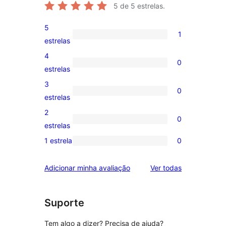
5
de 5 estrelas.
5
1
1
estrelas
avaliação
4
0
com
0
estrelas
5
avaliação
3
0
estrela
com
0
estrelas
4
avaliação
2
0
estrela
com
0
estrelas
3
avaliação
1 estrela
0
0
estrela
com
avaliação
2
avaliações
Adicionar minha avaliação
Ver todas
com
estrela
1
estrela
Suporte
Tem algo a dizer? Precisa de ajuda?