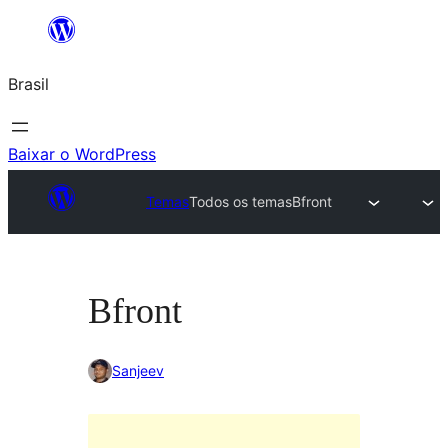
Pular
para
Brasil
o
conteúdo
Baixar o WordPress
Temas
Todos os temas
Bfront
Bfront
Sanjeev