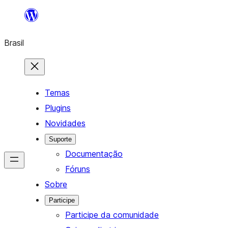
Pular
para
Brasil
o
conteúdo
Temas
Plugins
Novidades
Suporte
Documentação
Fóruns
Sobre
Participe
Participe da comunidade