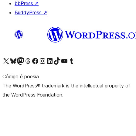
bbPress
↗
BuddyPress
↗
Acessar nossa conta do X (antigo Twitter)
Acessar nossa conta do Bluesky
Acessar nossa conta do Mastodon
Acessar nossa conta do Threads
Acessar nossa página do Facebook
Acessar nossa conta do Instagram
Acessar nossa conta do LinkedIn
Acessar nossa conta do TikTok
Acessar nosso canal do YouTube
Acessar nossa conta no Tumblr
Código é poesia.
The WordPress® trademark is the intellectual property of
the WordPress Foundation.