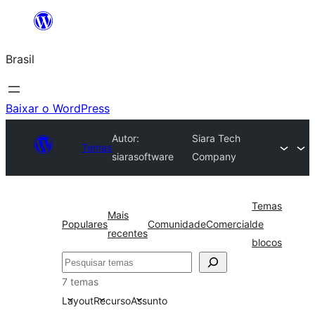
Pular
para
Brasil
o
conteúdo
Baixar o WordPress
Autor:
Siara Tech
Temas
siarasoftware
Company
Temas
Mais
Populares
Comunidade
Comercial
de
recentes
blocos
Pesquisar
7 temas
Layout
Recurso
Assunto