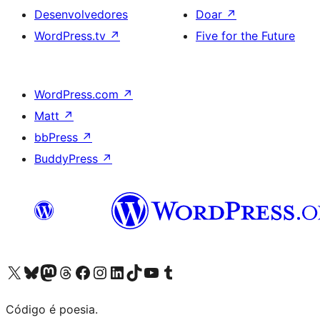
Desenvolvedores
Doar
↗
WordPress.tv
↗
Five for the Future
WordPress.com
↗
Matt
↗
bbPress
↗
BuddyPress
↗
Acessar nossa conta do X (antigo Twitter)
Acessar nossa conta do Bluesky
Acessar nossa conta do Mastodon
Acessar nossa conta do Threads
Acessar nossa página do Facebook
Acessar nossa conta do Instagram
Acessar nossa conta do LinkedIn
Acessar nossa conta do TikTok
Acessar nosso canal do YouTube
Acessar nossa conta no Tumblr
Código é poesia.