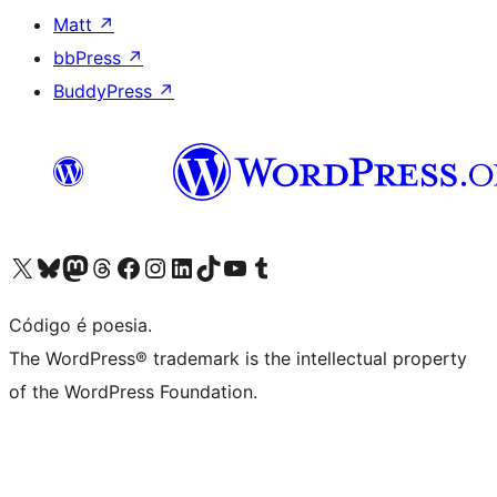
Matt
↗
bbPress
↗
BuddyPress
↗
Acessar nossa conta do X (antigo Twitter)
Acessar nossa conta do Bluesky
Acessar nossa conta do Mastodon
Acessar nossa conta do Threads
Acessar nossa página do Facebook
Acessar nossa conta do Instagram
Acessar nossa conta do LinkedIn
Acessar nossa conta do TikTok
Acessar nosso canal do YouTube
Acessar nossa conta no Tumblr
Código é poesia.
The WordPress® trademark is the intellectual property
of the WordPress Foundation.