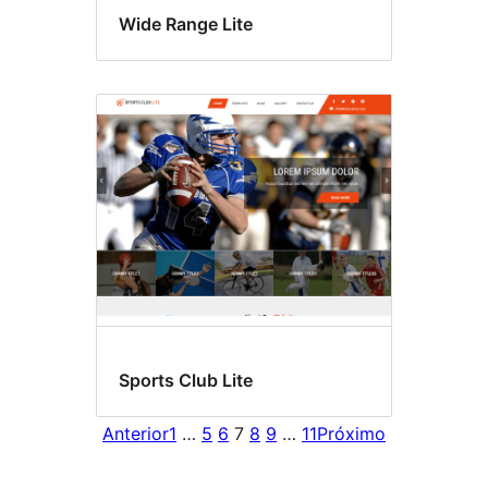
Wide Range Lite
Sports Club Lite
Anterior
1
…
5
6
7
8
9
…
11
Próximo