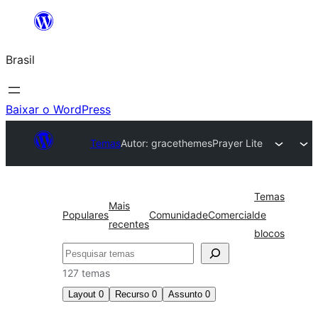
Pular
para
Brasil
o
conteúdo
Baixar o WordPress
Temas
Autor: gracethemes
Prayer Lite
Temas
Mais
Populares
Comunidade
Comercial
de
recentes
blocos
Pesquisar
127 temas
Layout
0
Recurso
0
Assunto
0