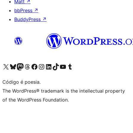
Matt
↗
bbPress
↗
BuddyPress
↗
Acessar nossa conta do X (antigo Twitter)
Acessar nossa conta do Bluesky
Acessar nossa conta do Mastodon
Acessar nossa conta do Threads
Acessar nossa página do Facebook
Acessar nossa conta do Instagram
Acessar nossa conta do LinkedIn
Acessar nossa conta do TikTok
Acessar nosso canal do YouTube
Acessar nossa conta no Tumblr
Código é poesia.
The WordPress® trademark is the intellectual property
of the WordPress Foundation.