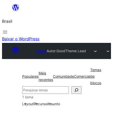
Pular
para
Brasil
o
conteúdo
Baixar o WordPress
Temas
Autor:
GoodTheme Lead
Temas
Mais
Populares
Comunidade
Comercial
de
recentes
blocos
Pesquisar
1 tema
Layout
Recurso
Assunto