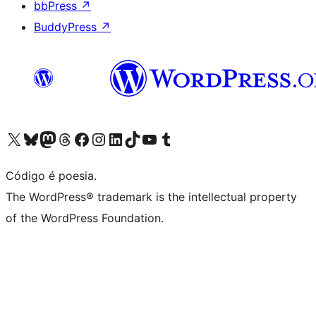
bbPress
↗
BuddyPress
↗
Acessar nossa conta do X (antigo Twitter)
Acessar nossa conta do Bluesky
Acessar nossa conta do Mastodon
Acessar nossa conta do Threads
Acessar nossa página do Facebook
Acessar nossa conta do Instagram
Acessar nossa conta do LinkedIn
Acessar nossa conta do TikTok
Acessar nosso canal do YouTube
Acessar nossa conta no Tumblr
Código é poesia.
The WordPress® trademark is the intellectual property
of the WordPress Foundation.