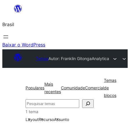
Pular
para
Brasil
o
conteúdo
Baixar o WordPress
Temas
Autor: Franklin Gitonga
Analytica
Temas
Mais
Populares
Comunidade
Comercial
de
recentes
blocos
Pesquisar
1 tema
Layout
Recurso
Assunto