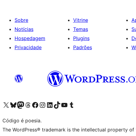
Sobre
Vitrine
A
Notícias
Temas
S
Hospedagem
Plugins
D
Privacidade
Padrões
W
Acessar nossa conta do X (antigo Twitter)
Acessar nossa conta do Bluesky
Acessar nossa conta do Mastodon
Acessar nossa conta do Threads
Acessar nossa página do Facebook
Acessar nossa conta do Instagram
Acessar nossa conta do LinkedIn
Acessar nossa conta do TikTok
Acessar nosso canal do YouTube
Acessar nossa conta no Tumblr
Código é poesia.
The WordPress® trademark is the intellectual property of