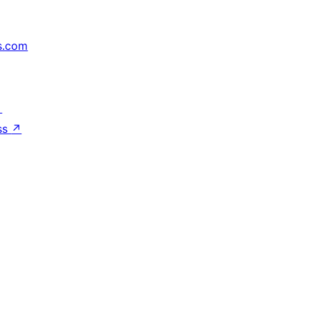
s.com
↗
ss
↗