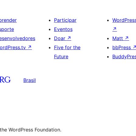
prender
Participar
WordPres
uporte
Eventos
↗
esenvolvedores
Doar
↗
Matt
↗
ordPress.tv
↗
Five for the
bbPress
Future
BuddyPre
Brasil
 the WordPress Foundation.