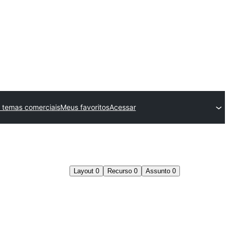
 temas comerciais
Meus favoritos
Acessar
Layout
0
Recurso
0
Assunto
0