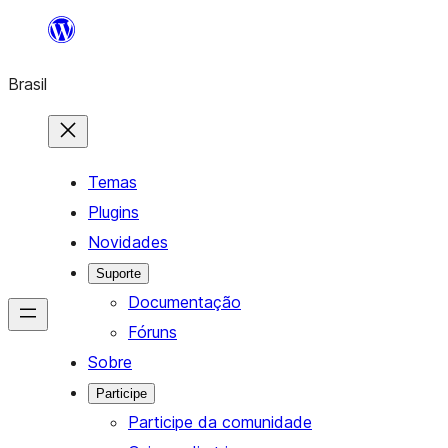
Pular
para
Brasil
o
conteúdo
Temas
Plugins
Novidades
Suporte
Documentação
Fóruns
Sobre
Participe
Participe da comunidade