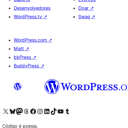
Desenvolvedores
Doar
↗
WordPress.tv
↗
Swag
↗
WordPress.com
↗
Matt
↗
bbPress
↗
BuddyPress
↗
Acessar nossa conta do X (antigo Twitter)
Acessar nossa conta do Bluesky
Acessar nossa conta do Mastodon
Acessar nossa conta do Threads
Acessar nossa página do Facebook
Acessar nossa conta do Instagram
Acessar nossa conta do LinkedIn
Acessar nossa conta do TikTok
Acessar nosso canal do YouTube
Acessar nossa conta no Tumblr
Código é poesia.