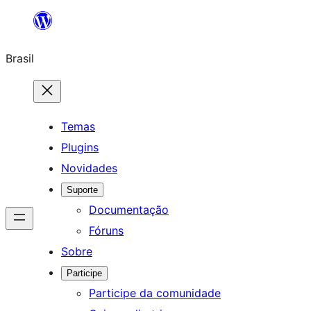
Pular
para
Brasil
o
conteúdo
Temas
Plugins
Novidades
Suporte
Documentação
Fóruns
Sobre
Participe
Participe da comunidade