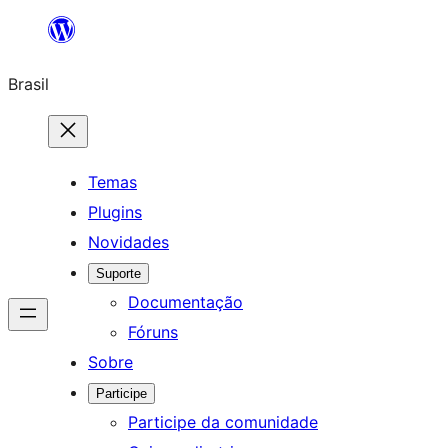
Pular
para
Brasil
o
conteúdo
Temas
Plugins
Novidades
Suporte
Documentação
Fóruns
Sobre
Participe
Participe da comunidade