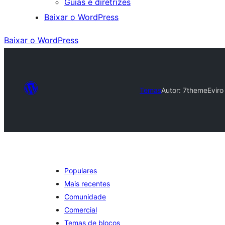
Guias e diretrizes
Baixar o WordPress
Baixar o WordPress
Temas
Autor: 7theme
Eviro
Populares
Mais recentes
Comunidade
Comercial
Temas de blocos