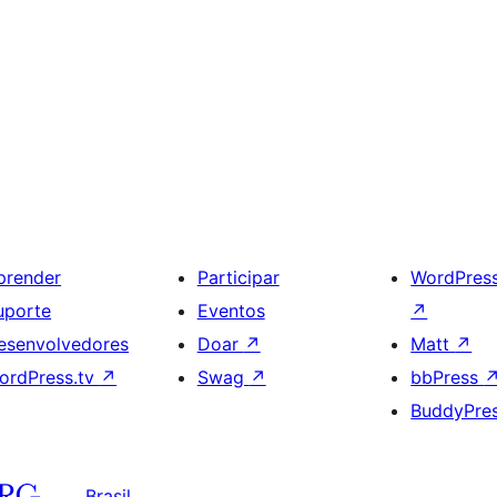
prender
Participar
WordPres
uporte
Eventos
↗
esenvolvedores
Doar
↗
Matt
↗
ordPress.tv
↗
Swag
↗
bbPress
BuddyPre
Brasil