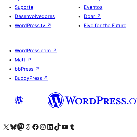
Suporte
Eventos
Desenvolvedores
Doar
↗
WordPress.tv
↗
Five for the Future
WordPress.com
↗
Matt
↗
bbPress
↗
BuddyPress
↗
Acessar nossa conta do X (antigo Twitter)
Acessar nossa conta do Bluesky
Acessar nossa conta do Mastodon
Acessar nossa conta do Threads
Acessar nossa página do Facebook
Acessar nossa conta do Instagram
Acessar nossa conta do LinkedIn
Acessar nossa conta do TikTok
Acessar nosso canal do YouTube
Acessar nossa conta no Tumblr