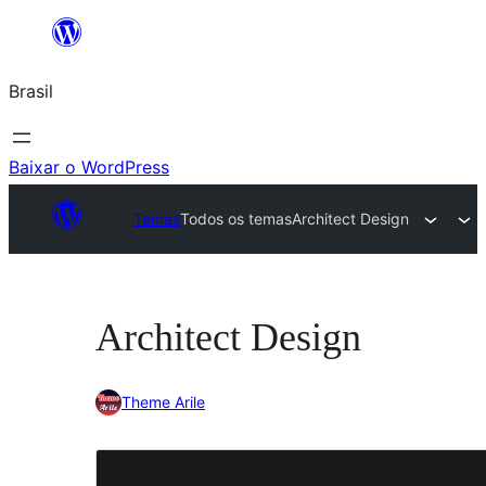
Pular
para
Brasil
o
conteúdo
Baixar o WordPress
Temas
Todos os temas
Architect Design
Architect Design
Theme Arile