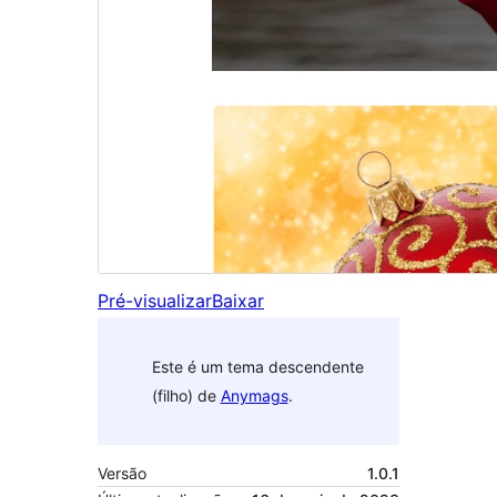
Pré-visualizar
Baixar
Este é um tema descendente
(filho) de
Anymags
.
Versão
1.0.1