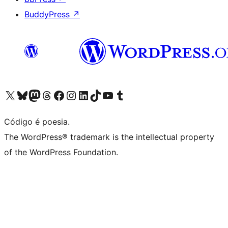
BuddyPress
↗
Acessar nossa conta do X (antigo Twitter)
Acessar nossa conta do Bluesky
Acessar nossa conta do Mastodon
Acessar nossa conta do Threads
Acessar nossa página do Facebook
Acessar nossa conta do Instagram
Acessar nossa conta do LinkedIn
Acessar nossa conta do TikTok
Acessar nosso canal do YouTube
Acessar nossa conta no Tumblr
Código é poesia.
The WordPress® trademark is the intellectual property
of the WordPress Foundation.