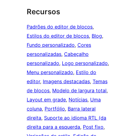
Recursos
Padrões do editor de blocos
, 
Estilos do editor de blocos
, 
Blog
, 
Fundo personalizado
, 
Cores
personalizadas
, 
Cabeçalho
personalizado
, 
Logo personalizado
, 
Menu personalizado
, 
Estilo do
editor
, 
Imagens destacadas
, 
Temas
de blocos
, 
Modelo de largura total
, 
Layout em grade
, 
Notícias
, 
Uma
coluna
, 
Portfólio
, 
Barra lateral
direita
, 
Suporte ao idioma RTL (da
direita para a esquerda
, 
Post fixo
, 
Variações de estilo
, 
Edição de