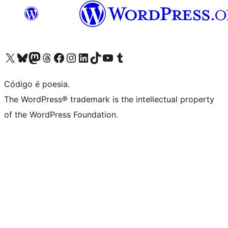
Acessar nossa conta do X (antigo Twitter)
Acessar nossa conta do Bluesky
Acessar nossa conta do Mastodon
Acessar nossa conta do Threads
Acessar nossa página do Facebook
Acessar nossa conta do Instagram
Acessar nossa conta do LinkedIn
Acessar nossa conta do TikTok
Acessar nosso canal do YouTube
Acessar nossa conta no Tumblr
Código é poesia.
The WordPress® trademark is the intellectual property
of the WordPress Foundation.