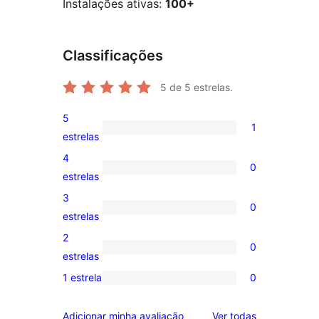
Instalações ativas:
100+
Classificações
5
de 5 estrelas.
5
1
1
estrelas
avaliação
4
0
com
0
estrelas
5
avaliação
3
0
estrela
com
0
estrelas
4
avaliação
2
0
estrela
com
0
estrelas
3
avaliação
1 estrela
0
0
estrela
com
avaliação
2
avaliações
Adicionar minha avaliação
Ver todas