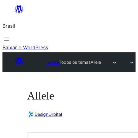
Pular
para
Brasil
o
conteúdo
Baixar o WordPress
Temas
Todos os temas
Allele
Allele
DesignOrbital