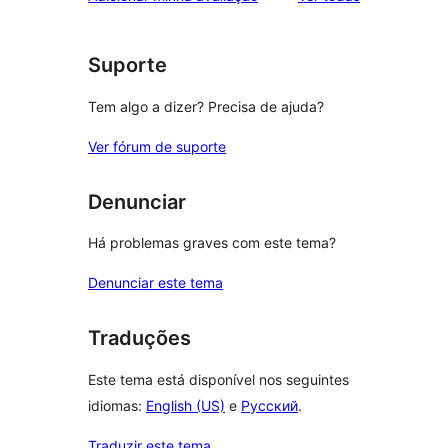
com
estrela
1
estrela
Suporte
Tem algo a dizer? Precisa de ajuda?
Ver fórum de suporte
Denunciar
Há problemas graves com este tema?
Denunciar este tema
Traduções
Este tema está disponível nos seguintes
idiomas:
English (US)
e
Русский
.
Traduzir este tema