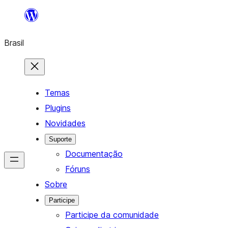
Pular
para
Brasil
o
conteúdo
Temas
Plugins
Novidades
Suporte
Documentação
Fóruns
Sobre
Participe
Participe da comunidade