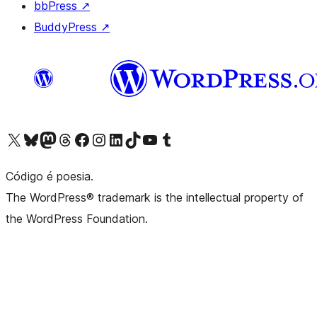
bbPress
↗
BuddyPress
↗
Acessar nossa conta do X (antigo Twitter)
Acessar nossa conta do Bluesky
Acessar nossa conta do Mastodon
Acessar nossa conta do Threads
Acessar nossa página do Facebook
Acessar nossa conta do Instagram
Acessar nossa conta do LinkedIn
Acessar nossa conta do TikTok
Acessar nosso canal do YouTube
Acessar nossa conta no Tumblr
Código é poesia.
The WordPress® trademark is the intellectual property of
the WordPress Foundation.