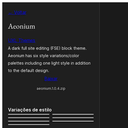
Pular
← Voltar
para
o
Aeonium
conteúdo
UXL Themes
A dark full site editing (FSE) block theme.
Aeonium has six style variations/color
palettes including one light style in addition
to the default design.
Baixar
aeonium.1.0.4.zip
Variações de estilo