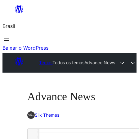
Pular
para
Brasil
o
conteúdo
Baixar o WordPress
Temas
Todos os temas
Advance News
Advance News
Silk Themes