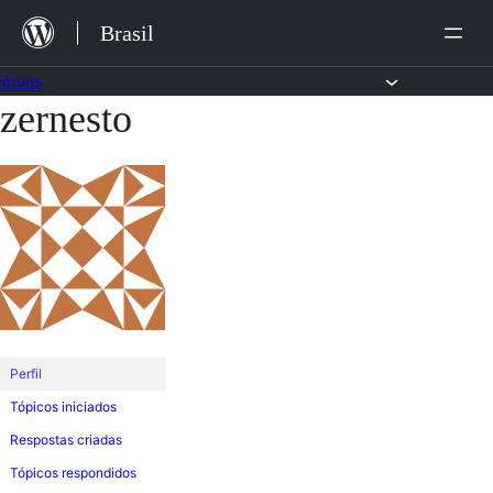
Ir
Brasil
para
o
Fóruns
zernesto
Pular
conteúdo
para
o
conteúdo
Perfil
Tópicos iniciados
Respostas criadas
Tópicos respondidos