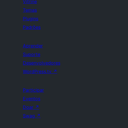
Vitrine
Temas
Plugins
Padrões
Aprender
Suporte
Desenvolvedores
WordPress.tv
↗
Participar
Eventos
Doar
↗
Swag
↗