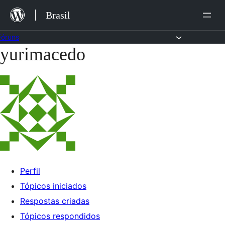
Ir
Brasil
para
o
Fóruns
yurimacedo
Pular
conteúdo
para
o
conteúdo
Perfil
Tópicos iniciados
Respostas criadas
Tópicos respondidos