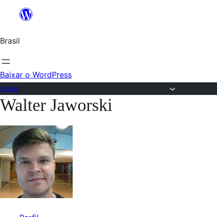
Ir
para
Brasil
o
conteúdo
Baixar o WordPress
Fóruns
Walter Jaworski
Pular
para
o
conteúdo