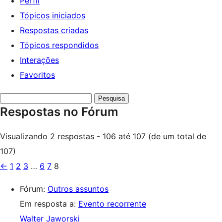
Perfil
Tópicos iniciados
Respostas criadas
Tópicos respondidos
Interações
Favoritos
Pesquisar
Respostas no Fórum
respostas:
Visualizando 2 respostas - 106 até 107 (de um total de
107)
←
1
2
3
…
6
7
8
Fórum:
Outros assuntos
Em resposta a:
Evento recorrente
Walter Jaworski