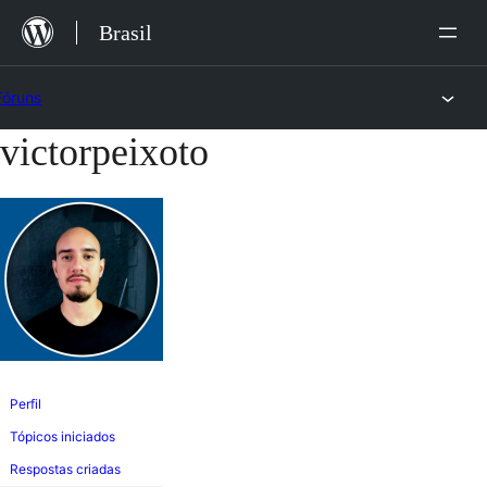
Ir
Brasil
para
o
Fóruns
conteúdo
victorpeixoto
Pular
para
o
conteúdo
Perfil
Tópicos iniciados
Respostas criadas