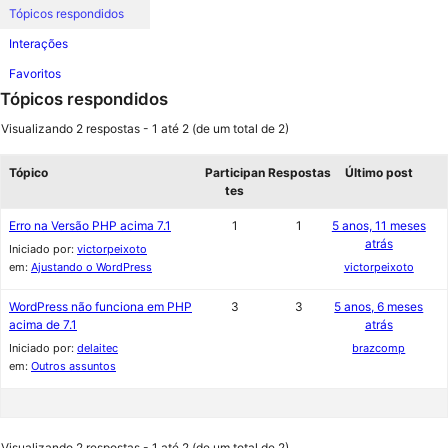
Tópicos respondidos
Interações
Favoritos
Tópicos respondidos
Visualizando 2 respostas - 1 até 2 (de um total de 2)
Tópico
Participan
Respostas
Último post
tes
Erro na Versão PHP acima 7.1
1
1
5 anos, 11 meses
atrás
Iniciado por:
victorpeixoto
em:
Ajustando o WordPress
victorpeixoto
WordPress não funciona em PHP
3
3
5 anos, 6 meses
acima de 7.1
atrás
Iniciado por:
delaitec
brazcomp
em:
Outros assuntos
Visualizando 2 respostas - 1 até 2 (de um total de 2)