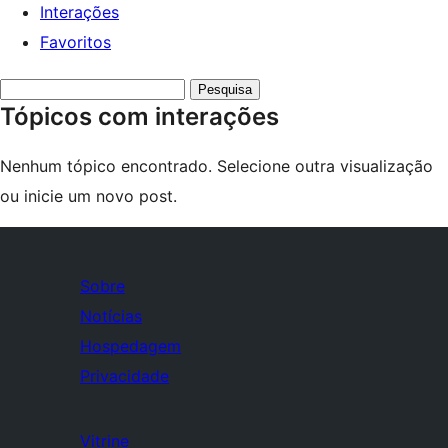
Interações
Favoritos
Pesquisar
Tópicos com interações
tópicos:
Nenhum tópico encontrado. Selecione outra visualização
ou inicie um novo post.
Sobre
Notícias
Hospedagem
Privacidade
Vitrine