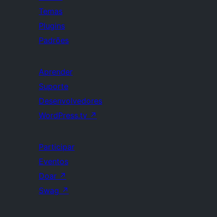
Temas
Plugins
Padrões
Aprender
Suporte
Desenvolvedores
WordPress.tv
↗
Participar
Eventos
Doar
↗
Swag
↗