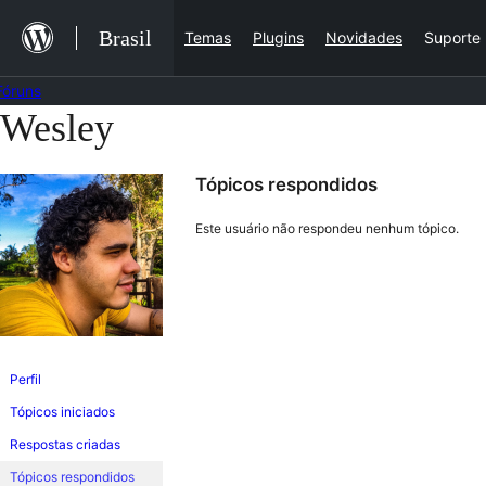
Ir
Brasil
Temas
Plugins
Novidades
Suporte
para
o
Fóruns
conteúdo
Wesley
Pular
para
Tópicos respondidos
o
conteúdo
Este usuário não respondeu nenhum tópico.
Perfil
Tópicos iniciados
Respostas criadas
Tópicos respondidos