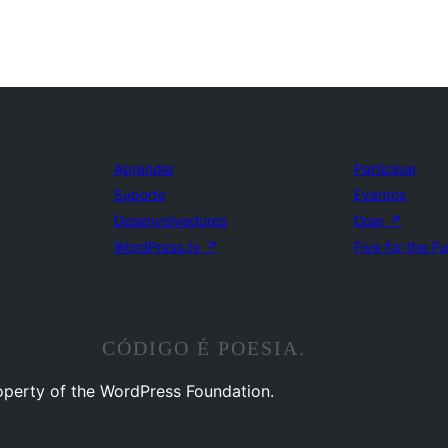
Aprender
Participar
Suporte
Eventos
Desenvolvedores
Doar
↗
WordPress.tv
↗
Five for the F
CÓDIGO É POESIA.
operty of the WordPress Foundation.