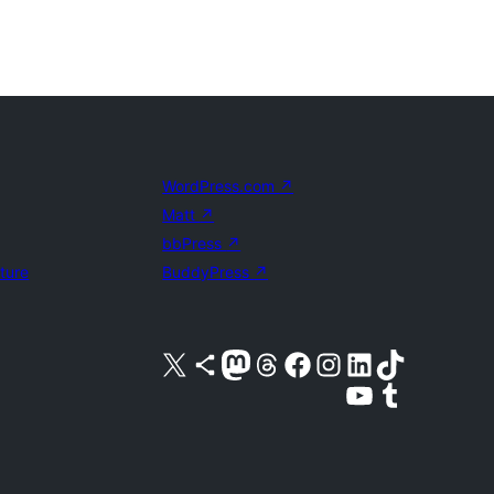
WordPress.com
↗
Matt
↗
bbPress
↗
uture
BuddyPress
↗
Acessar nossa conta do X (antigo Twitter)
Acessar nossa conta do Bluesky
Acessar nossa conta do Mastodon
Acessar nossa conta do Threads
Acessar nossa página do Facebook
Acessar nossa conta do Instagram
Acessar nossa conta do LinkedIn
Acessar nossa conta do TikTok
Acessar nosso canal do YouTube
Acessar nossa conta no Tumblr