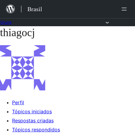
Ir
Brasil
para
o
Fóruns
thiagocj
Pular
conteúdo
para
o
conteúdo
Perfil
Tópicos iniciados
Respostas criadas
Tópicos respondidos