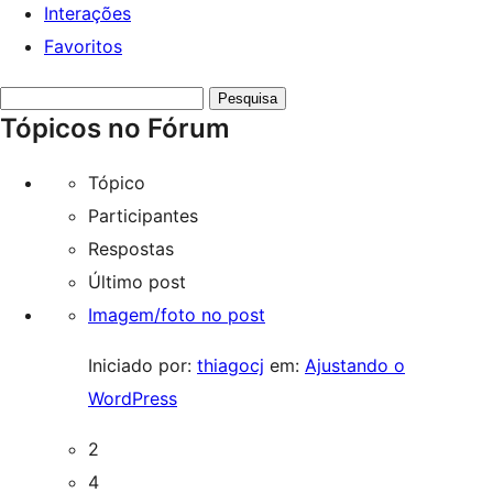
Interações
Favoritos
Pesquisar
Tópicos no Fórum
tópicos:
Tópico
Participantes
Respostas
Último post
Imagem/foto no post
Iniciado por:
thiagocj
em:
Ajustando o
WordPress
2
4