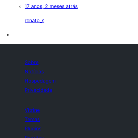
17 anos, 2 meses atrás
renato_s
Sobre
Notícias
Hospedagem
Privacidade
Vitrine
Temas
Plugins
Padrões