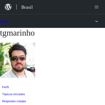
Ir
Brasil
para
o
Fóruns
conteúdo
tgmarinho
Pular
para
o
conteúdo
Perfil
Tópicos iniciados
Respostas criadas