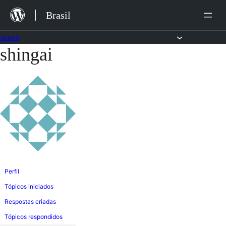
Ir
Brasil
para
o
Fóruns
shingai
Pular
conteúdo
para
o
conteúdo
Perfil
Tópicos iniciados
Respostas criadas
Tópicos respondidos