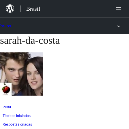
Ir
Brasil
para
o
Fóruns
conteúdo
sarah-da-costa
Pular
para
o
conteúdo
Perfil
Tópicos iniciados
Respostas criadas