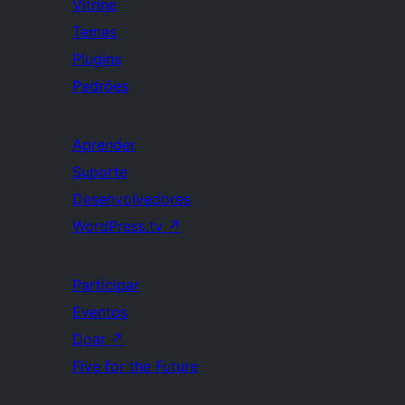
Vitrine
Temas
Plugins
Padrões
Aprender
Suporte
Desenvolvedores
WordPress.tv
↗
Participar
Eventos
Doar
↗
Five for the Future