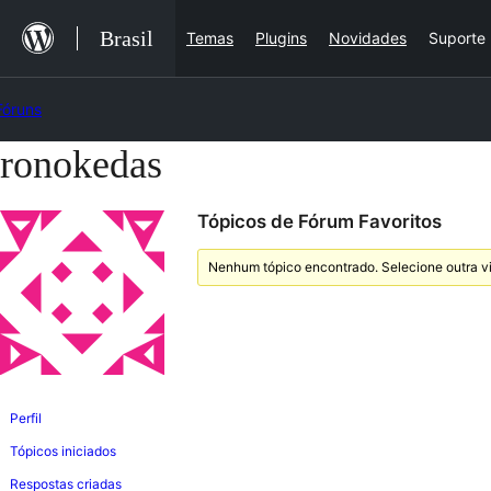
Ir
Brasil
Temas
Plugins
Novidades
Suporte
para
o
Fóruns
conteúdo
ronokedas
Pular
para
Tópicos de Fórum Favoritos
o
conteúdo
Nenhum tópico encontrado. Selecione outra vi
Perfil
Tópicos iniciados
Respostas criadas