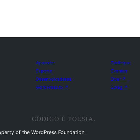
Aprender
Participar
Suporte
Eventos
Desenvolvedores
Doar
↗
WordPress.tv
↗
Swag
↗
CÓDIGO É POESIA.
operty of the WordPress Foundation.