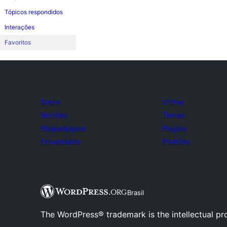
Tópicos respondidos
Interações
Favoritos
Sobre
Vitrine
Notícias
Temas
Hospedagem
Plugins
Privacidade
Padrões
Brasil
The WordPress® trademark is the intellectual pr