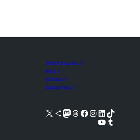
WordPress.com
↗
Matt
↗
bbPress
↗
BuddyPress
↗
Acessar nossa conta do X (antigo Twitter)
Acessar nossa conta do Bluesky
Acessar nossa conta do Mastodon
Acessar nossa conta do Threads
Acessar nossa página do Facebook
Acessar nossa conta do Instagram
Acessar nossa conta do LinkedIn
Acessar nossa conta do TikTok
Acessar nosso canal do YouTube
Acessar nossa conta no Tumblr