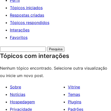
Perfil
Tópicos iniciados
Respostas criadas
Tópicos respondidos
Interações
Favoritos
Pesquisar
Tópicos com interações
tópicos:
Nenhum tópico encontrado. Selecione outra visualização
ou inicie um novo post.
Sobre
Vitrine
Notícias
Temas
Hospedagem
Plugins
Privacidade
Padrões