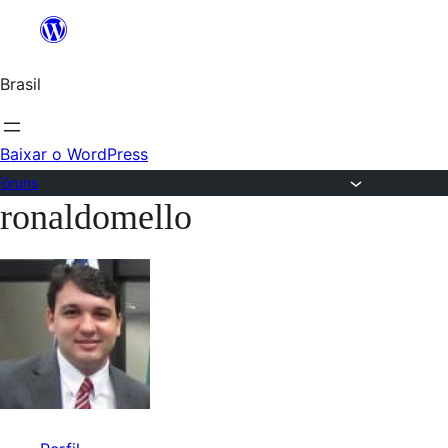
Ir
para
Brasil
o
conteúdo
Baixar o WordPress
Fóruns
ronaldomello
Pular
para
o
conteúdo