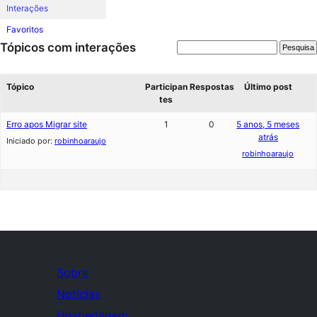
Interações
Favoritos
Tópicos com interações
Tópico
Participan
Respostas
Último post
tes
Erro apos Migrar site
1
0
5 anos, 5 meses
atrás
Iniciado por:
robinhoaraujo
robinhoaraujo
Sobre
Notícias
Hospedagem