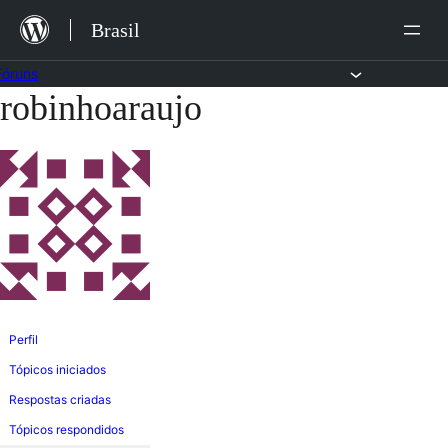
Ir
Brasil
para
o
Fóruns
robinhoaraujo
Pular
conteúdo
para
o
conteúdo
Perfil
Tópicos iniciados
Respostas criadas
Tópicos respondidos