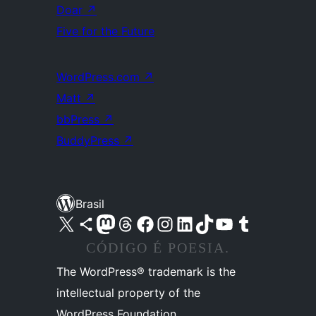
Doar
↗
Five for the Future
WordPress.com
↗
Matt
↗
bbPress
↗
BuddyPress
↗
Brasil
Acessar nossa conta do X (antigo Twitter)
Acessar nossa conta do Bluesky
Acessar nossa conta do Mastodon
Acessar nossa conta do Threads
Acessar nossa página do Facebook
Acessar nossa conta do Instagram
Acessar nossa conta do LinkedIn
Acessar nossa conta do TikTok
Acessar nosso canal do YouTube
Acessar nossa conta no Tumblr
CÓDIGO É POESIA.
The WordPress® trademark is the
intellectual property of the
WordPress Foundation.