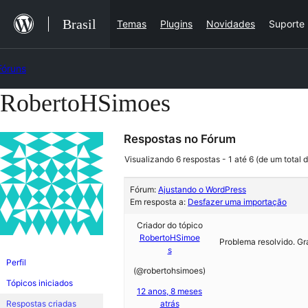
Ir
Brasil
Temas
Plugins
Novidades
Suporte
para
o
Fóruns
conteúdo
RobertoHSimoes
Pular
para
Respostas no Fórum
o
conteúdo
Visualizando 6 respostas - 1 até 6 (de um total d
Fórum:
Ajustando o WordPress
Em resposta a:
Desfazer uma importação
Criador do tópico
RobertoHSimoe
Problema resolvido. Gr
s
Perfil
(@robertohsimoes)
Tópicos iniciados
12 anos, 8 meses
Respostas criadas
atrás