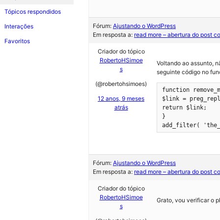
Tópicos respondidos
Fórum:
Ajustando o WordPress
Interações
Em resposta a:
read more – abertura do post c
Favoritos
Criador do tópico
RobertoHSimoe
Voltando ao assunto, n
s
seguinte código no fun
(@robertohsimoes)
function remove_m
12 anos, 9 meses
$link = preg_repl
atrás
return $link;

}

add_filter( 'the
Fórum:
Ajustando o WordPress
Em resposta a:
read more – abertura do post c
Criador do tópico
RobertoHSimoe
Grato, vou verificar o p
s