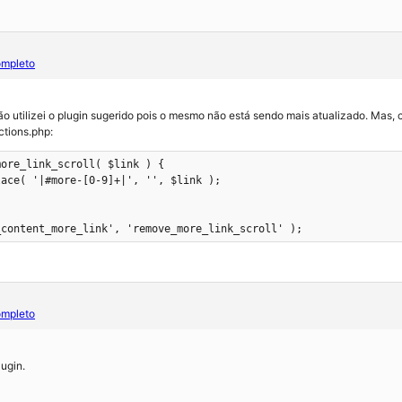
ompleto
ão utilizei o plugin sugerido pois o mesmo não está sendo mais atualizado. Mas,
ctions.php:
ore_link_scroll( $link ) {

ace( '|#more-[0-9]+|', '', $link );

_content_more_link', 'remove_more_link_scroll' );
ompleto
lugin.