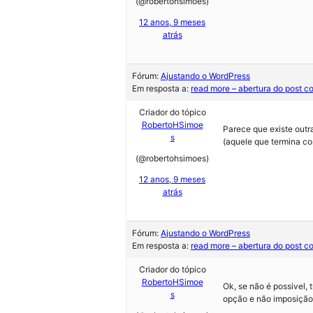
(@robertohsimoes)
12 anos, 9 meses
atrás
Fórum:
Ajustando o WordPress
Em resposta a:
read more – abertura do post c
Criador do tópico
RobertoHSimoe
Parece que existe outr
s
(aquele que termina co
(@robertohsimoes)
12 anos, 9 meses
atrás
Fórum:
Ajustando o WordPress
Em resposta a:
read more – abertura do post c
Criador do tópico
RobertoHSimoe
Ok, se não é possivel,
s
opção e não imposição.