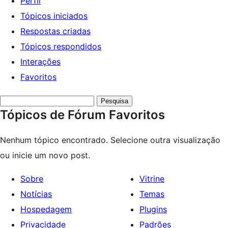
Perfil
Tópicos iniciados
Respostas criadas
Tópicos respondidos
Interações
Favoritos
Pesquisar
Tópicos de Fórum Favoritos
tópicos:
Nenhum tópico encontrado. Selecione outra visualização
ou inicie um novo post.
Sobre
Vitrine
Notícias
Temas
Hospedagem
Plugins
Privacidade
Padrões