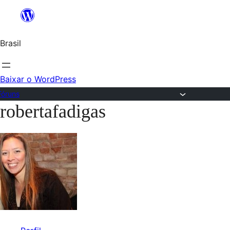
Ir
para
Brasil
o
conteúdo
Baixar o WordPress
Fóruns
robertafadigas
Pular
para
o
conteúdo