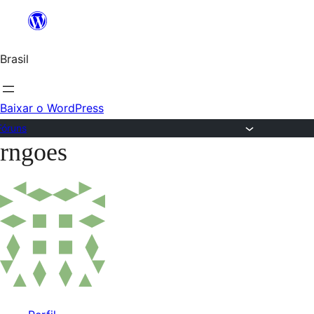
Ir
para
Brasil
o
conteúdo
Baixar o WordPress
Fóruns
rngoes
Pular
para
o
conteúdo