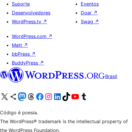
Suporte
Eventos
Desenvolvedores
Doar
↗
WordPress.tv
↗
Swag
↗
WordPress.com
↗
Matt
↗
bbPress
↗
BuddyPress
↗
Brasil
Acessar nossa conta do X (antigo Twitter)
Acessar nossa conta do Bluesky
Acessar nossa conta do Mastodon
Acessar nossa conta do Threads
Acessar nossa página do Facebook
Acessar nossa conta do Instagram
Acessar nossa conta do LinkedIn
Acessar nossa conta do TikTok
Acessar nosso canal do YouTube
Acessar nossa conta no Tumblr
Código é poesia.
The WordPress® trademark is the intellectual property of
the WordPress Foundation.