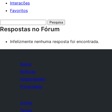
Interações
Favoritos
Pesquisar
Respostas no Fórum
respostas:
Infelizmente nenhuma resposta foi encontrada.
Sobre
Notícias
Hospedagem
Privacidade
Vitrine
Temas