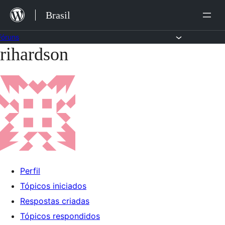
Ir
Brasil
para
o
Fóruns
rihardson
Pular
conteúdo
para
o
conteúdo
Perfil
Tópicos iniciados
Respostas criadas
Tópicos respondidos