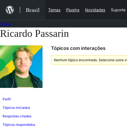
Ir
Brasil
Temas
Plugins
Novidades
Suporte
para
o
Fóruns
conteúdo
Ricardo Passarin
Pular
para
Tópicos com interações
o
conteúdo
Nenhum tópico encontrado. Selecione outra vi
Perfil
Tópicos iniciados
Respostas criadas
Tópicos respondidos