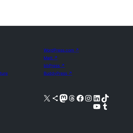
WordPress.com
↗
Matt
↗
bbPress
↗
uture
BuddyPress
↗
Acessar nossa conta do X (antigo Twitter)
Acessar nossa conta do Bluesky
Acessar nossa conta do Mastodon
Acessar nossa conta do Threads
Acessar nossa página do Facebook
Acessar nossa conta do Instagram
Acessar nossa conta do LinkedIn
Acessar nossa conta do TikTok
Acessar nosso canal do YouTube
Acessar nossa conta no Tumblr