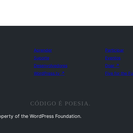
Aprender
Participar
Suporte
Eventos
Desenvolvedores
Doar
↗
WordPress.tv
↗
Five for the F
CÓDIGO É POESIA.
operty of the WordPress Foundation.