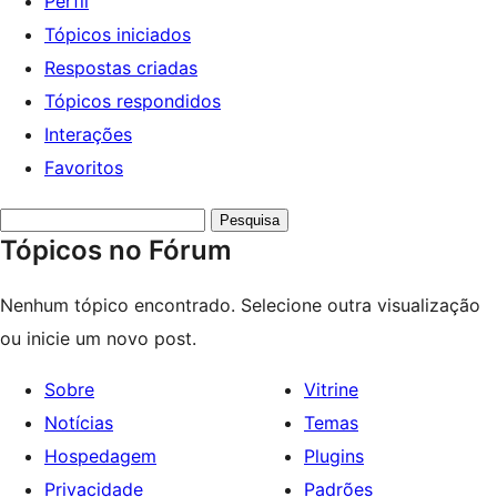
Perfil
Tópicos iniciados
Respostas criadas
Tópicos respondidos
Interações
Favoritos
Pesquisar
Tópicos no Fórum
tópicos:
Nenhum tópico encontrado. Selecione outra visualização
ou inicie um novo post.
Sobre
Vitrine
Notícias
Temas
Hospedagem
Plugins
Privacidade
Padrões