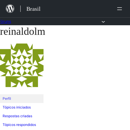
Ir
Brasil
para
o
Fóruns
reinaldolm
Pular
conteúdo
para
o
conteúdo
Perfil
Tópicos iniciados
Respostas criadas
Tópicos respondidos