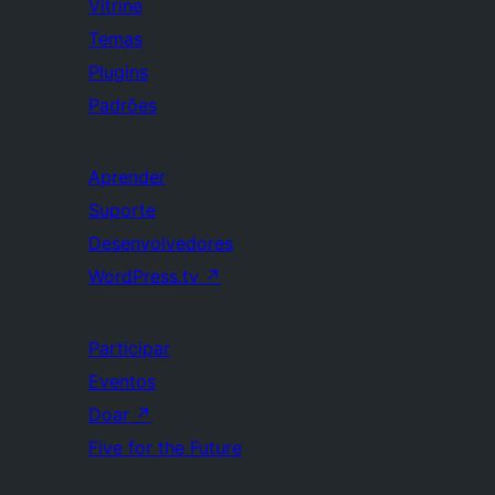
Vitrine
Temas
Plugins
Padrões
Aprender
Suporte
Desenvolvedores
WordPress.tv
↗
Participar
Eventos
Doar
↗
Five for the Future