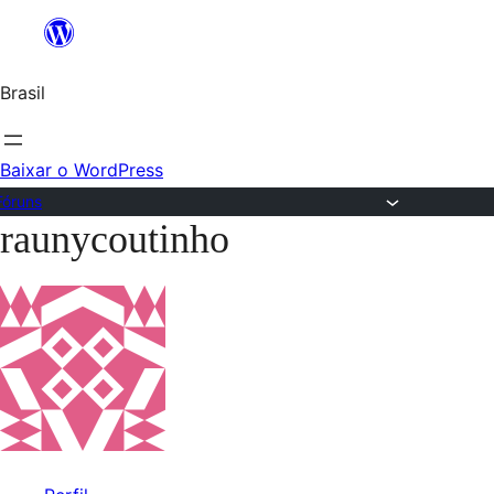
Ir
para
Brasil
o
conteúdo
Baixar o WordPress
Fóruns
raunycoutinho
Pular
para
o
conteúdo