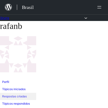
Ir
Brasil
para
o
Fóruns
rafanb
Pular
conteúdo
para
o
conteúdo
Perfil
Tópicos iniciados
Respostas criadas
Tópicos respondidos