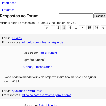
Interações
Favoritos
Respostas no Fórum
Visualizando 15 respostas - 31 até 45 (de um total de 240)
←
1
2
3
4
…
14
15
16
→
Fórum:
Plugins
Em resposta a:
Atributos produtos na pág inicial
Moderador
Rafael Funchal
(@rafaelfunchal)
9 anos, 3 meses atrás
Você poderia mandar o link do projeto? Assim fica mais fácil de ajudar
com o CSS.
Fórum:
Ajustando o WordPress
Em resposta a:
Clico no post ele retorna para a home
Moderador
Rafael Funchal