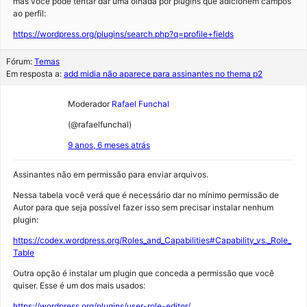
mas você pode tentar dar uma olhada por plugins que adicionem campos
ao perfil:
https://wordpress.org/plugins/search.php?q=profile+fields
Fórum:
Temas
Em resposta a:
add midia não aparece para assinantes no thema p2
Moderador
Rafael Funchal
(@rafaelfunchal)
9 anos, 6 meses atrás
Assinantes não em permissão para enviar arquivos.
Nessa tabela você verá que é necessário dar no mínimo permissão de
Autor para que seja possível fazer isso sem precisar instalar nenhum
plugin:
https://codex.wordpress.org/Roles_and_Capabilities#Capability_vs._Role_
Table
Outra opção é instalar um plugin que conceda a permissão que você
quiser. Esse é um dos mais usados:
https://wordpress.org/plugins/user-role-editor/