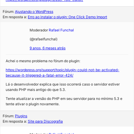
Fórum:
Ajustando o WordPress
Em resposta a:
Erro ao instalar o plugin: One Click Demo Import
Moderador
Rafael Funchal
(@rafaelfunchal)
9 anos, 6 meses atrás
Achei o mesmo problema no fórum do plugin:
https://wordpress.org/support/topic/plugin-could-not-be-activated-
because-it-triggered-a-fatal-error-424/
Lá o desenvolvedor explica que isso ocorrerá caso o servidor estiver
usando PHP mais antigo do que 5.3.
Tente atualizar a versão do PHP em seu servidor para no mínimo 5.3 e
tente ativar o plugin novamente.
Fórum:
Plugins
Em resposta a:
Site para Discografia