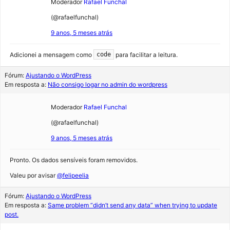
Moderador
Rafael Funchal
(@rafaelfunchal)
9 anos, 5 meses atrás
Adicionei a mensagem como
para facilitar a leitura.
code
Fórum:
Ajustando o WordPress
Em resposta a:
Não consigo logar no admin do wordpress
Moderador
Rafael Funchal
(@rafaelfunchal)
9 anos, 5 meses atrás
Pronto. Os dados sensíveis foram removidos.
Valeu por avisar
@felipeelia
Fórum:
Ajustando o WordPress
Em resposta a:
Same problem “didn’t send any data” when trying to update
post.