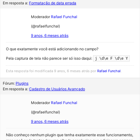
Em resposta a:
Formatação de data errada
Moderador
Rafael Funchal
(@rafaelfunchal)
9 anos, 6 meses atrás
O que exatamente você está adicionando no campo?
Pela captura de tela não parece ser só isso daqui:
j \d\e F \d\e Y
Esta resposta foi modificada 9 anos, 6 meses atrás por
Rafael Funchal
.
Fórum:
Plugins
Em resposta a:
Cadastro de Usuários Avançado
Moderador
Rafael Funchal
(@rafaelfunchal)
9 anos, 6 meses atrás
Não conheço nenhum plugin que tenha exatamente esse funcionamento,