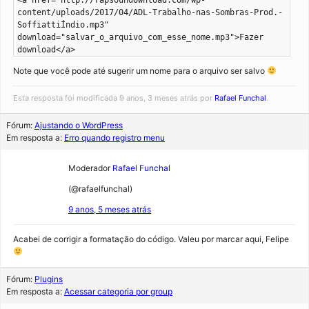
<a href="http://rapsoundownload.com/wp-
content/uploads/2017/04/ADL-Trabalho-nas-Sombras-Prod.-
SoffiattiÍndio.mp3"
download="salvar_o_arquivo_com_esse_nome.mp3">Fazer
download</a>
Note que você pode até sugerir um nome para o arquivo ser salvo
Esta resposta foi modificada 9 anos, 3 meses atrás por
Rafael Funchal
.
Fórum:
Ajustando o WordPress
Em resposta a:
Erro quando registro menu
Moderador
Rafael Funchal
(@rafaelfunchal)
9 anos, 5 meses atrás
Acabei de corrigir a formatação do código. Valeu por marcar aqui, Felipe
Fórum:
Plugins
Em resposta a:
Acessar categoria por group