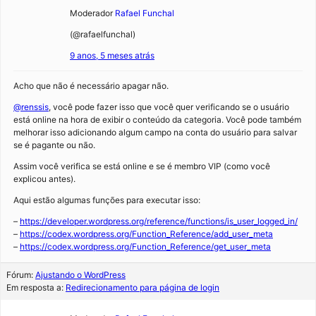
Moderador
Rafael Funchal
(@rafaelfunchal)
9 anos, 5 meses atrás
Acho que não é necessário apagar não.
@renssis
, você pode fazer isso que você quer verificando se o usuário
está online na hora de exibir o conteúdo da categoria. Você pode também
melhorar isso adicionando algum campo na conta do usuário para salvar
se é pagante ou não.
Assim você verifica se está online e se é membro VIP (como você
explicou antes).
Aqui estão algumas funções para executar isso:
–
https://developer.wordpress.org/reference/functions/is_user_logged_in/
–
https://codex.wordpress.org/Function_Reference/add_user_meta
–
https://codex.wordpress.org/Function_Reference/get_user_meta
Fórum:
Ajustando o WordPress
Em resposta a:
Redirecionamento para página de login